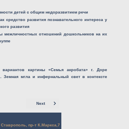
нности детей с общим недоразвитием речи
ак средство развития познавательного интереса у
ского развития
мы межличностных отношений дошкольников на их
группе
 вариантов картины «Семья акробата» г. Доре
г.). Земная мгла и инфернальный свет в контексте
Next article: Goncharov Artem, Pikalov Dmit
Next
. Ставрополь, пр-т К.Маркса,7