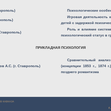
аврополь)
Психологические особе
Игровая деятельность к
врополь)
детей с задержкой психиче
Роль и влияние систе
 Ставрополь)
психологический статус в 
ПРИКЛАДНАЯ ПСИХОЛОГИЯ
Сравнительный анализ
ов А.С. (г. Ставрополь)
(концепции 1853 г., 1874 
позднего романтизма
 Францева Е.Н., Сулейманова М.А. (г. Ставрополь)
В КАВКАЗА
г