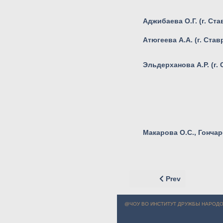
Аджибаева О.Г. (г. Ст
Атюгеева А.А. (г. Ста
Эльдерханова А.Р. (г.
Макарова О.С., Гончар
Previous article:
Prev
@ЧОУ ВО ИНСТИТУТ ДРУЖБЫ НАРОДО