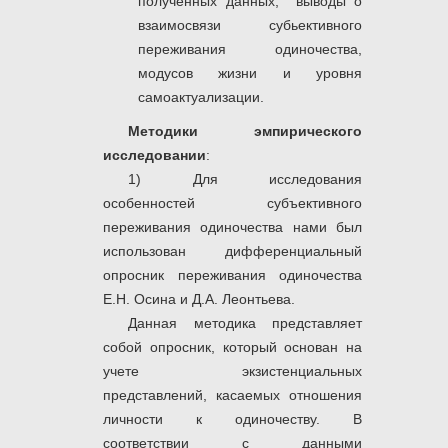
полученных данных, выводы о
взаимосвязи субьективного
переживания одиночества,
модусов жизни и уровня
самоактуализации.
Методики эмпирического
исследовании
:
1) Для исследования
особенностей субъективного
переживания одиночества нами был
использован дифференциальный
опросник переживания одиночества
Е.Н. Осина и Д.А. Леонтьева.
Данная методика представляет
собой опросник, который основан на
учете экзистенциальных
представлений, касаемых отношения
личности к одиночеству. В
соответствии с данными