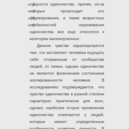
сущности одиночества, причин, из-за
3
которых происходит его
4
формирования, а также возрастных
5
особенностей переживания
6
одиночества все еще относятся к
категории малоизученных.
Данное чувство характеризуется
тем, что заставляет человека ощущать
себя оторванным от сообщества
людей, от семьи, однако одиночество
не является физическим состоянием
изолированности человека. В
исследованиях подтверждается, что
чувство одиночества в разной степени
характерно практически для всех,
однако, наиболее острое проявление
одиночества отмечается у людей,
которые имеют определенные
особенности развития личности. В