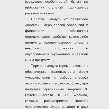
(модусов), особенностей бытия на
протяжении столетий поднимались
разными учеными.
Понятие «модус» от латинского
«modus» – мера, способ, образ, вид. В
философии обозначает
определяющее свойство какого-либо
предмета, проявляющееся только в
некоторых состояниях и
обусловленное окружением и связями
с ним предмета [2].
Термин «модус» (применительно к
обозначению разновидности форм
умозаключения и выбору способа
жизни), вошел в психологию благодаря
наиболее признанным теориям X.
Ортеги-и-Гассета и Э. Фромма,
которые рассматривали способы
человеческого существования в двух