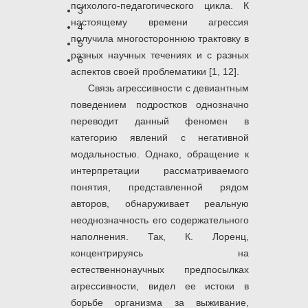
психолого-педагогического цикла. К
3
настоящему времени агрессия
4
получила многостороннюю трактовку в
5
разных научных течениях и с разных
6
аспектов своей проблематики [1, 12].
Связь агрессивности с девиантным
поведением подростков однозначно
переводит данный феномен в
категорию явлений с негативной
модальностью. Однако, обращение к
интерпретации рассматриваемого
понятия, представленной рядом
авторов, обнаруживает реальную
неоднозначность его содержательного
наполнения. Так, К. Лоренц,
концентрируясь на
естественнонаучных предпосылках
агрессивности, видел ее истоки в
борьбе организма за выживание,