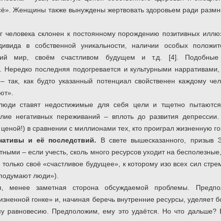
всё». Женщины также вынуждены жертвовать здоровьем ради размно
озг человека склонен к постоянному порождению позитивных иллю
ивида в собственной уникальности, наличии особых положите
щий мир, своём счастливом будущем и т.д. [4]. Подобные
и. Нередко последняя подогревается и культурными нарративам
– так, как будто указанный потенциал свойственен каждому че
ют».
е люди ставят недостижимые для себя цели и тщетно пытаются
лие негативных переживаний – вплоть до развития депрессии.
 ценой!) в сравнении с миллионами тех, кто проиграл жизненную го
нативы и её последствий.
В свете вышесказанного, призыв 
тными – если учесть, сколь много ресурсов уходит на бесполезные,
только своё «счастливое будущее», к которому изо всех сил стре
подумают люди»).
я, менее заметная сторона обсуждаемой проблемы. Предпо
изненной гонке» и, начиная беречь внутренние ресурсы, уделяет
у равновесию. Предположим, ему это удаётся. Но что дальше? 