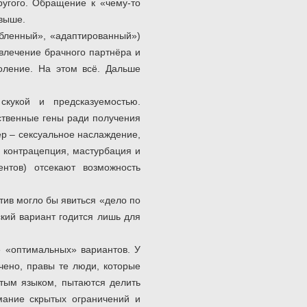
ругого. Обращение к «чему-то
 выше.
обленный», «адаптированный»)
влечение брачного партнёра и
оление. На этом всё. Дальше
скукой и предсказуемостью.
бственные гены ради получения
ер – сексуальное наслаждение,
е контрацепция, мастурбация и
нтов) отсекают возможность
ив могло бы явиться «дело по
кий вариант годится лишь для
 «оптимальных» вариантов. У
чено, правы те люди, которые
стым языком, пытаются делить
мание скрытых ограничений и