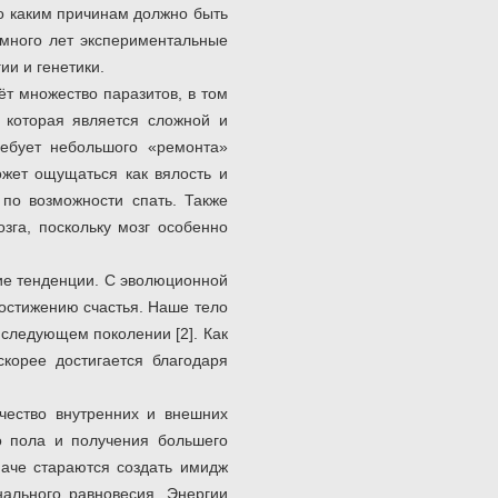
по каким причинам должно быть
 много лет экспериментальные
ии и генетики.
ёт множество паразитов, в том
 которая является сложной и
ребует небольшого «ремонта»
ожет ощущаться как вялость и
 по возможности спать. Также
зга, поскольку мозг особенно
ие тенденции. С эволюционной
достижению счастья. Наше тело
 следующем поколении [2]. Как
корее достигается благодаря
ичество внутренних и внешних
о пола и получения большего
наче стараются создать имидж
нального равновесия. Энергии