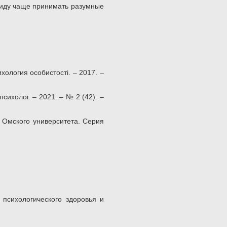
виду чаще принимать разумные
ология особистостi. – 2017. –
сихолог. – 2021. – № 2 (42). –
к Омского университета. Серия
 психологического здоровья и