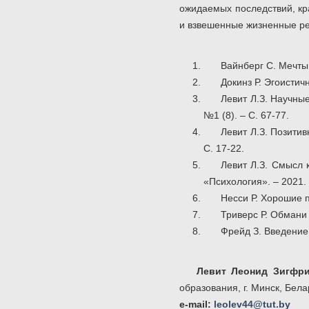
ожидаемых последствий, кр
и взвешенные жизненные р
Вайнберг С. Мечты 
Докинз Р. Эгоистичн
Левит Л.З. Научные
№1 (8). – С. 67-77.
Левит Л.З. Позитив
С. 17-22.
Левит Л.З. Смысл 
«Психология». – 2021. 
Несси Р. Хорошие п
Триверс Р. Обмани 
Фрейд З. Введение 
Левит Леонид Зигфр
образования, г. Минск, Бела
e-mail:
leolev44@tut.by