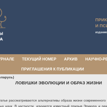
ПРИ
И ПС
издание
УРНАЛЕ
ТЕКУЩИЙ НОМЕР
АРХИВ
НАУЧНО-Р
ПРИГЛАШЕНИЯ К ПУБЛИКАЦИИ
Беларусь)
ЛОВУШКИ ЭВОЛЮЦИИ И ОБРАЗ ЖИЗНИ
татье рассматриваются альтернативы образа жизни современного 
ых наук. В частности, изучается известный призыв Эпикура и ре