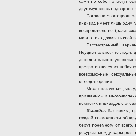
сами по себе не могут быт
другому» вновь подвергает
Согласно эволюционно-
индивид имеет лишь одну г
воспроизводство (размнож
можно тихо доживать свой в
Рассмотренный вариан
Неудивительно, что люди, 
дополнительного удовольст
превратившееся из побочно
всевозможные сексуальны
оплодотворения.
Может показаться, что 
призванию» и многочисленн
немногих индивидов с очев
Выводы.
Как видим, пр
каждой возможности обнару
берут понемногу от всего
ресурсы между карьерой, 