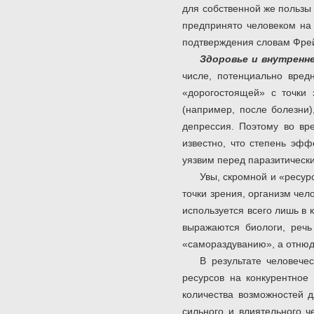
для собственной же пользы 
предпринято человеком на 
подтверждения словам Фрей
Здоровье и внутренн
числе, потенциально вред
«дорогостоящей» с точки 
(например, после болезни)
депрессия. Поэтому во вр
известно, что степень эфф
уязвим перед паразитическим
Увы, скромной и «ресу
точки зрения, организм че
используется всего лишь в 
выражаются биологи, речь
«самораздуванию», а отнюдь
В результате человече
ресурсов на конкурентное
количества возможностей д
сильного и влиятельного ч