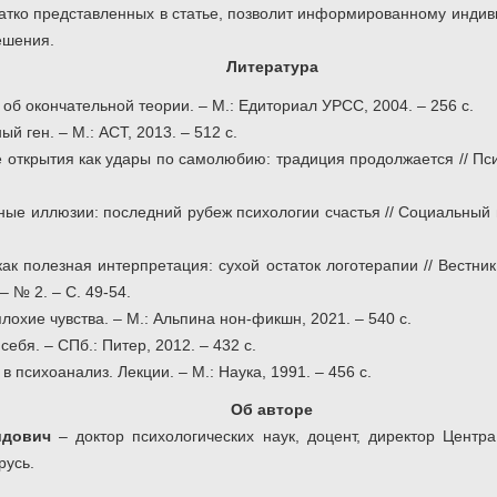
атко представленных в статье, позволит информированному инди
ешения.
Литература
об окончательной теории. – М.: Едиториал УРСС, 2004. – 256 с.
ый ген. – М.: АСТ, 2013. – 512 с.
 открытия как удары по самолюбию: традиция продолжается // Псих
ные иллюзии: последний рубеж психологии счастья // Социальный п
как полезная интерпретация: сухой остаток логотерапии // Вестни
– № 2. – С. 49-54.
лохие чувства. – М.: Альпина нон-фикшн, 2021. – 540 с.
себя. – СПб.: Питер, 2012. – 432 с.
в психоанализ. Лекции. – М.: Наука, 1991. – 456 с.
Об авторе
идович
– доктор психологических наук, доцент, директор Центра
русь.