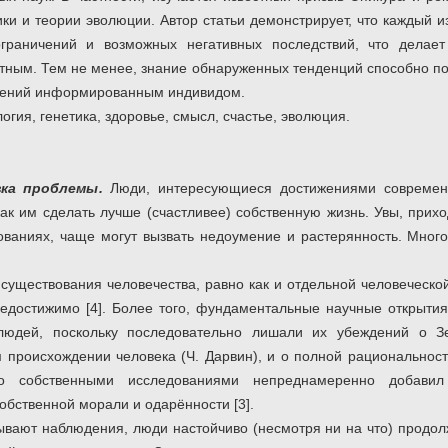
ики и теории эволюции. Автор статьи демонстрирует, что каждый 
ограничений и возможных негативных последствий, что делае
тным. Тем не менее, знание обнаруженных тенденций способно по
шений информированным индивидом.
огия, генетика, здоровье, смысл, счастье, эволюция.
ка
проблемы
.
Люди, интересующиеся достижениями современн
 как им сделать лучше (счастливее) собственную жизнь. Увы, при
ваниях, чаще могут вызвать недоумение и растерянность. Много
существования человечества, равно как и отдельной человеческой 
недостижимо [4]. Более того, фундаментальные научные открыт
людей, поскольку последовательно лишали их убеждений о З
 происхождении человека (Ч. Дарвин), и о полной рациональности
то собственными исследованиями непреднамеренно добави
обственной морали и одарённости [3].
зывают наблюдения, люди настойчиво (несмотря ни на что) продол