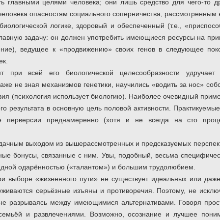
ь главными целями человека; они лишь средство для чего-то д
 человека опасностям социального соперничества, рассмотренным
биологической логике, здоровый и обеспеченный (т.е., «приспос
лавную задачу: он должен употребить имеющиеся ресурсы на при
ение), ведущее к «продвижению» своих генов в следующее пок
ек.
т при всей его биологической целесообразности удручает 
даже не зная механизмов генетики, научились «водить за нос» со
вия (психология использует биологию). Наиболее очевидный прим
го результата в основную цель половой активности. Практикуемы
е перверсии преднамеренно (хотя и не всегда на сто проце
удачным выходом из вышерассмотренных и предсказуемых перспект
ые бонусы, связанные с ним. Увы, подобный, весьма специфичес
идной одарённостью («талантом») и большим трудолюбием.
и выборе «жизненного пути» не существует идеальных или даже
живаются серьёзные изъяны и противоречия. Поэтому, не исклю
, не разрываясь между имеющимися альтернативами. Говоря про
семьёй и развлечениями. Возможно, осознание и лучшее пони