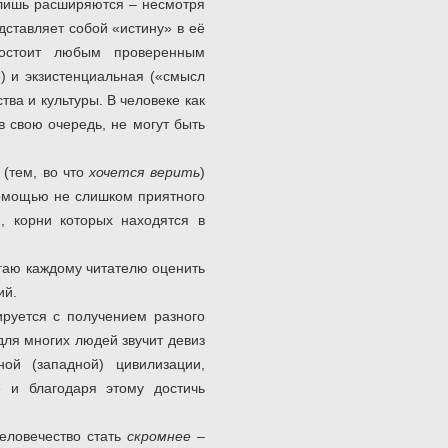
 лишь расширяются – несмотря
ставляет собой «истину» в её
востоит любым проверенным
») и экзистенциальная («смысл
ва и культуры. В человеке как
в свою очередь, не могут быть
 (тем, во что
хочется верить
)
помощью не слишком приятного
, корни которых находятся в
гаю каждому читателю оценить
ий.
ируется с получением разного
ля многих людей звучит девиз
ой (западной) цивилизации,
» и благодаря этому достичь
еловечество стать
скромнее
–