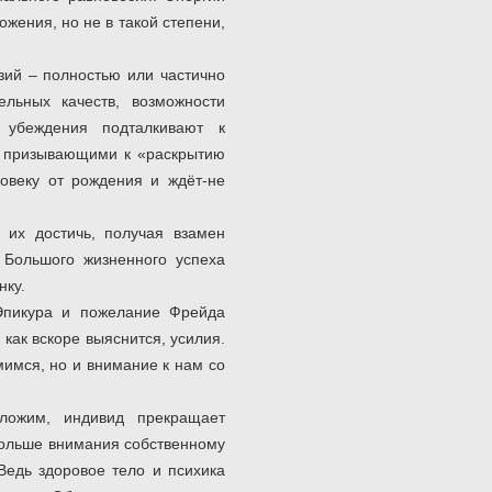
жения, но не в такой степени,
зий – полностью или частично
льных качеств, возможности
 убеждения подталкивают к
и, призывающими к «раскрытию
ловеку от рождения и ждёт-не
 их достичь, получая взамен
 Большого жизненного успеха
нку.
Эпикура и пожелание Фрейда
 как вскоре выяснится, усилия.
мимся, но и внимание к нам со
ложим, индивид прекращает
 больше внимания собственному
Ведь здоровое тело и психика