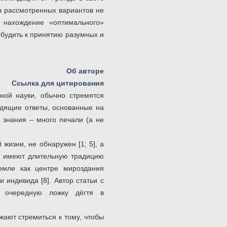
из рассмотренных вариантов не
т нахождение «оптимального»
будить к принятию разумных и
Об авторе
Ссылка для цитирования
ой науки, обычно стремятся
ходящие ответы, основанные на
 знания – много печали (а не
жизни, не обнаружен [1; 5], а
ия имеют длительную традицию
емле как центре мироздания
 индивида [8]. Автор статьи с
л очередную ложку дёгтя в
жают стремиться к тому, чтобы