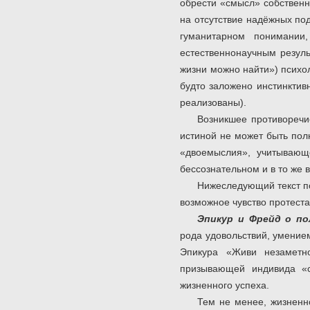
обрести «смысл» собственн
на отсутствие надёжных по
гуманитарном понимании
естественнонаучным резуль
жизни можно найти») психол
будто заложено инстинктивн
реализованы).
Возникшее противоречи
истиной не может быть пол
«двоемыслия», учитывающе
бессознательном и в то же
Нижеследующий текст п
возможное чувство протеста
Эпикур и Фрейд о по
рода удовольствий, умение
Эпикура «Живи незаметно
призывающей индивида «с
жизненного успеха.
Тем не менее, жизненн