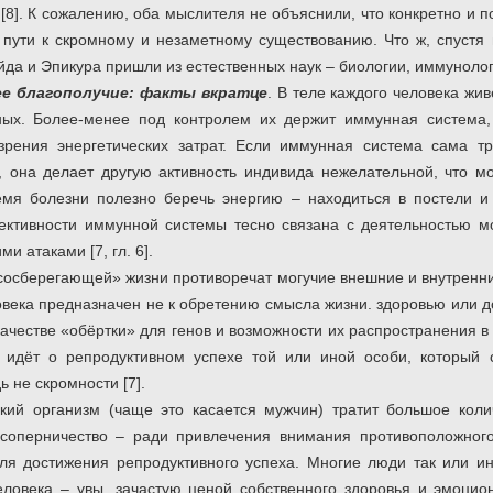
[8]. К сожалению, оба мыслителя не объяснили, что конкретно и 
пути к скромному и незаметному существованию. Что ж, спустя
да и Эпикура пришли из естественных наук – биологии, иммунолог
ее благополучие: факты вкратце
. В теле каждого человека жив
ных. Более-менее под контролем их держит иммунная система,
зрения энергетических затрат. Если иммунная система сама т
, она делает другую активность индивида нежелательной, что м
емя болезни полезно беречь энергию – находиться в постели и
ективности иммунной системы тесно связана с деятельностью мо
и атаками [7, гл. 6].
рсосберегающей» жизни противоречат могучие внешние и внутренн
ловека предназначен не к обретению смысла жизни. здоровью или 
качестве «обёртки» для генов и возможности их распространения в
 идёт о репродуктивном успехе той или иной особи, который с
 не скромности [7].
ский организм (чаще это касается мужчин) тратит большое кол
 соперничество – ради привлечения внимания противоположног
ля достижения репродуктивного успеха. Многие люди так или и
еловека – увы, зачастую ценой собственного здоровья и эмоцио