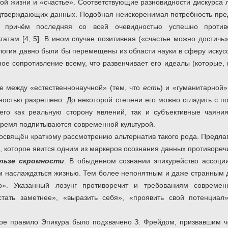
ой жизни и «счастье». Соответствующие разновидности дискурса
дтверждающих данных. Подобная неискоренимая потребность пред
, причём последняя со всей очевидностью успешно проти
татам [4; 5]. В ином случае позитивная («счастье можно достичь
огия давно были бы перемещены из области науки в сферу искусст
ое сопротивление всему, что развенчивает его идеалы (которые, 
е между «естественнонаучной» (тем, что
есть
) и «гуманитарной»
ностью разрешено. До некоторой степени его можно сгладить с 
го как реальную сторону явлений, так и субъективные чаяния
 время подпитываются современной культурой.
освящён краткому рассмотрению альтернатив такого рода. Предла
, которое явится одним из маркеров осознания данных противореч
льзе скромности
. В обыденном сознании эпикурейство ассоци
м наслаждаться жизнью. Тем более непонятным и даже странным д
». Указанный лозунг противоречит и требованиям современн
тать заметнее», «выразить себя», «проявить свой потенциал
ое правило Эпикура было подхвачено З. Фрейдом, призвавшим ч