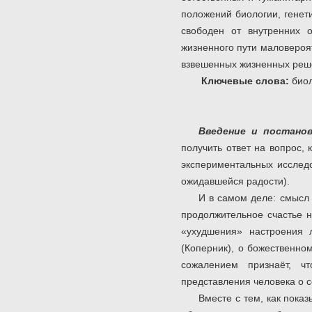
положений биологии, генет
свободен от внутренних 
жизненного пути маловероя
взвешенных жизненных ре
Ключевые слова:
биол
Введение
и
постанов
получить ответ на вопрос,
экспериментальных исследо
ожидавшейся радости).
И в самом деле: смысл 
продолжительное счастье 
«ухудшения» настроения 
(Коперник), о божественном
сожалением признаёт, ч
представления человека о с
Вместе с тем, как пока