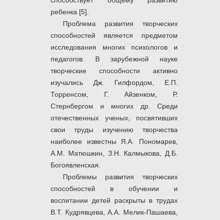
способствует общему развитию
ребенка [5].
Проблема развития творческих
способностей является предметом
исследования многих психологов и
педагогов. В зарубежной науке
творческие способности активно
изучались Дж. Гилфордом, Е.П.
Торренсом, Г. Айзенком, Р.
Стернбергом и многих др. Среди
отечественных ученых, посвятивших
свои труды изучению творчества
наиболее известны Я.А. Пономарев,
А.М. Матюшкин, З.Н. Калмыкова, Д.Б.
Богоявленская.
Проблемы развития творческих
способностей в обучении и
воспитании детей раскрыты в трудах
В.Т. Кудрявцева, А.А. Мелик-Пашаева,