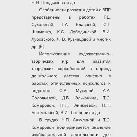
Н.Н. Поддьякова и др.
Особенности развития детей с ЗПР
представлены в работах Г.Е.
Сухаревой, Т.А. Власовой, С.Г.
Шевченко, К.С. Лебединской, В.И.
Лубовского, Л. В. Кузнецовой и многих
др. [6].
Использование художественно-
творческих игр для развития
творческих способностей в период
дошкольного детства описано в
работах отечественных психологов и
педагогов С.А. Мухиной, А.А.
Соловьевой, Д.Б. Эльконина, Т.С.
Комаровой, Н.П. Аникеевой, Н.Н.
Богомоловой, В.И. Тютюнник и др.
В трудах Н.П. Сакулиной и Т.С.
Комаровой подчеркивается значение
изобразительной деятельности для