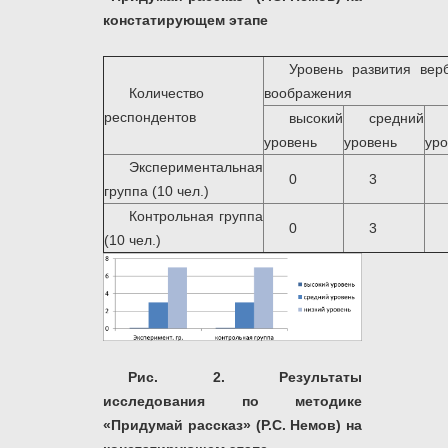
констатирующем этапе
Уровень развития вер
Количество
воображения
респондентов
высокий
средний
уровень
уровень
уро
Экспериментальная
0
3
группа (10 чел.)
Контрольная группа
0
3
(10 чел.)
Рис. 2.
Результаты
исследования по методике
«Придумай рассказ» (Р.С. Немов) на