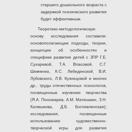
старшего дошкольного возраста с
задержкой психического развития
будет эффективным.
Теоретико-методологическую
основу исследования
составили:
основополагающие подходы, теории,
концепции об особенностях и
специфике развития детей с ЗПР Г.Е.
Сухаревой, Т.А. Власовой, С.Г.
Шевченко, К.С. Лебединской, В.И.
Лубовского, Л.В. Кузнецовой и многих
др.; труды отечественных психологов,
посвященные изучению творчества
(Я.А. Пономарев, А.М. Матюшкин, З.Н.
Калмыкова, Д.Б. Богоявленская);
исследования, посвященные
использованию художественно-
творческой игры для развития