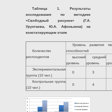
Таблица 1.
Результаты
исследования по методике
«Свободный рисунок» (Г.А.
Урунтаева, Ю.А. Афонькина) на
констатирующем этапе
Уровень развития тво
Количество
способностей
респондентов
высокий
средний
уровень
уровень
уро
Экспериментальная
0
3
группа (10 чел.)
Контрольная группа
0
4
(10 чел.)