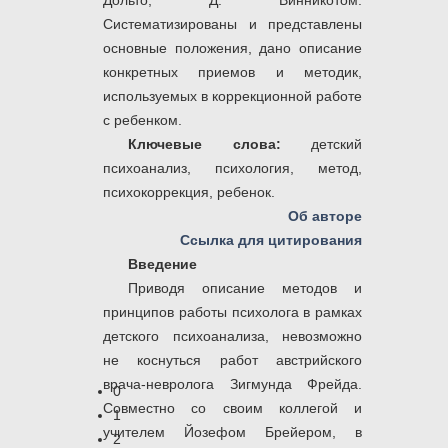
Дольто, Д. Винникотом.
Систематизированы и представлены
основные положения, дано описание
конкретных приемов и методик,
используемых в коррекционной работе
с ребенком.
Ключевые слова:
детский
психоанализ, психология, метод,
психокоррекция, ребенок.
Об авторе
Ссылка для цитирования
Введение
Приводя описание методов и
принципов работы психолога в рамках
детского психоанализа, невозможно
не коснуться работ австрийского
врача-невролога Зигмунда Фрейда.
0
Совместно со своим коллегой и
1
учителем Йозефом Брейером, в
2