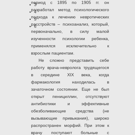
период с 1895 по 1905 гг. он
3
разработал метод психологического
4
подхода к лечению невротических
5
расстройств – психоанализ, который,
6
первоначально, в силу малой
изученности психологии ребенка,
применялся исключительно к
взрослым пациентам.
Не сложно представить себе
работу врача-невролога трудящегося
в середине XIX века, когда
фармакология находилась в
зачаточном состоянии. Еще не был
открыт пенициллин, отсутствуют
антибиотики и эффективные
обезболивающие средства (не
вызывающие привыкания), широко
распространен морфий. При этом к
врачу поступают больные с