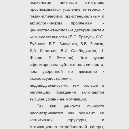
психологии личности отчетливо
прослеживается усиление интереса к
гуманистическим, экзистенциальным и
аксиологическим проблемам, к
ценностно-смысловым детерминантам
жизнедеятельности (Б.С. Братусь, С.С.
Бубнова, В.П. Зинченко, В.В. Знаков,
Д.А. Леонтьев, В.И. Слободчиков, Ш.
Шварц, Р. Эммонс). Чем лучше
сформирована субъектность личности,
чем уверенней ее движение к
«самоосуществлению
индивидуальности», тем больше в
регуляцию поведения включаются
высшие уровни ее мотивации.
Так как ценности личности
рассматриваются как элемент ее
когнитивной структуры, и
мотивационно-потребностной сферы,