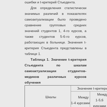
ошибки и t-критерий Стьюдента.
Для определения статистически
значимых различий в показателях
самоактуализации было проведено
сравнение групповых средних
значений студентов 1, 4-го курсов, а
также студентов 5-6-го курсов,
работающих в больнице. Значения t-
критерия Стьюдента представлены в
таблице 1.
Таблица 1.
Значение
t
-критерия
Стьюдента по шкалам
самоактуализации студентов-
медиков различных курсов
обучения
Значение t-критер
Межд
Шкалы
Между
1-5;6
1-4 курсами
курсами