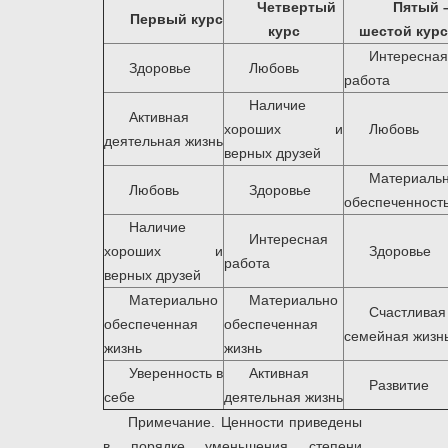
Четвертый
Пятый 
Первый курс
курс
шестой кур
Интересная
Здоровье
Любовь
работа
Наличие
Активная
хороших и
Любовь
деятельная жизнь
верных друзей
Материаль
Любовь
Здоровье
обеспеченност
Наличие
Интересная
хороших и
Здоровье
работа
верных друзей
Материально
Материально
Счастливая
обеспеченная
обеспеченная
семейная жизн
жизнь
жизнь
Уверенность в
Активная
Развитие
себе
деятельная жизнь
Примечание. Ценности приведены
в порядке уменьшения степени