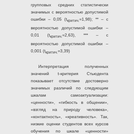
групповых средних статистически
значимых с вероятностью допустимой
ошибки – 0,05 (t
=1,98); ** – с
критич.
вероятностью допустимой ошибки –
0,01 (t
=2,63), *** – с
критич.
вероятностью допустимой ошибки –
0,001 (t
=3,39)
критич.
Интерпретация полученных
значений t-критерия Стьюдента
показывает отсутствие достоверно
значимых различий по следующим
шкалам самоактуализации:
«ценности», «гибкость в общении»,
«взгляд на природу человека»,
«контактность», «креативность». Так,
низкие оценки студентов всех курсов
обучения по шкале «ценности»