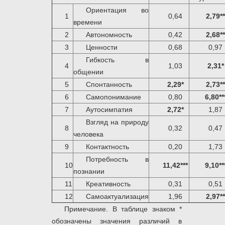
Ориентация во
1
0,64
2,79**
времени
2
Автономность
0,42
2,68**
3
Ценности
0,68
0,97
Гибкость в
4
1,03
2,31*
общении
5
Спонтанность
2,29*
2,73**
6
Самопонимание
0,80
6,80**
7
Аутосимпатия
2,72*
1,87
Взгляд на природу
8
0,32
0,47
человека
9
Контактность
0,20
1,73
Потребность в
10
11,42***
9,10**
познании
11
Креативность
0,31
0,51
12
Самоактуализация
1,96
2,97**
Примечание. В таблице знаком *
обозначены значения различий в