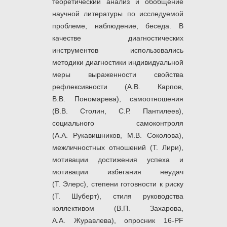
теоретический анализ и обобщение
научной литературы по исследуемой
проблеме, наблюдение, беседа. В
качестве диагностических
инструментов использовались
методики диагностики индивидуальной
меры выраженности свойства
рефлексивности (А.В. Карпов,
В.В. Пономарева), самоотношения
(В.В. Столин, С.Р. Пантилеев),
социального самоконтроля
(А.А. Рукавишников, М.В. Соколова),
межличностных отношений (Т. Лири),
мотивации достижения успеха и
мотивации избегания неудач
(Т. Элерс), степени готовности к риску
(Т. Шуберт), стиля руководства
коллективом (В.П. Захарова,
А.А. Журавлева), опросник 16-PF