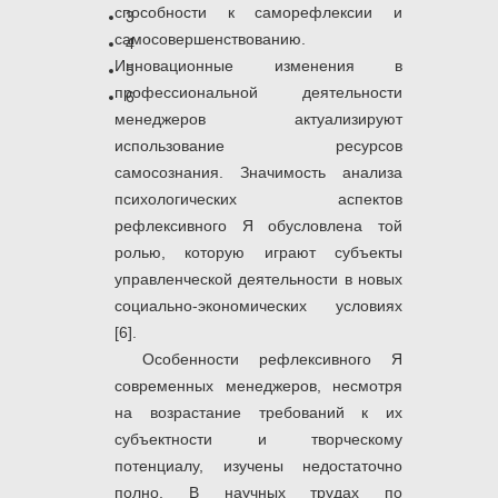
способности к саморефлексии и
3
самосовершенствованию.
4
Инновационные изменения в
5
профессиональной деятельности
6
менеджеров актуализируют
использование ресурсов
самосознания. Значимость анализа
психологических аспектов
рефлексивного Я обусловлена той
ролью, которую играют субъекты
управленческой деятельности в новых
социально-экономических условиях
[6].
Особенности рефлексивного Я
современных менеджеров, несмотря
на возрастание требований к их
субъектности и творческому
потенциалу, изучены недостаточно
полно. В научных трудах по